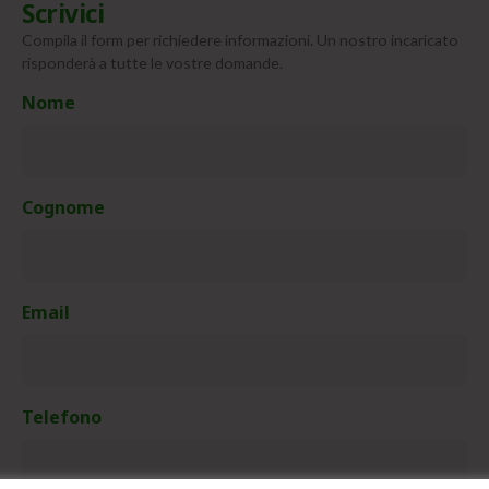
Scrivici
Compila il form per richiedere informazioni. Un nostro incaricato
risponderà a tutte le vostre domande.
Nome
Cognome
Email
Telefono