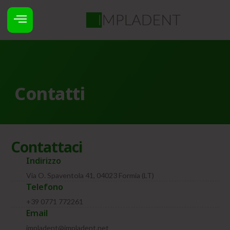
Contatti
Contattaci
Indirizzo
Via O. Spaventola 41, 04023 Formia (LT)
Telefono
+39 0771 772261
Email
impladent@impladent.net