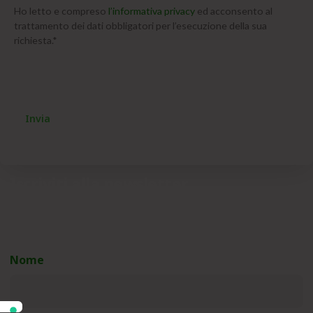
Ho letto e compreso
l’informativa privacy
ed acconsento al
trattamento dei dati obbligatori per l’esecuzione della sua
richiesta.*
CAPTCHA
Iscriviti alla newsletter
Unisciti alla nostra community e resta aggiornato sulle
novità!
Nome
(Obbligatorio)