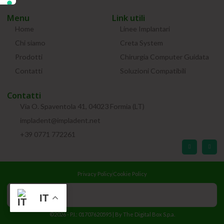
Menu
Link utili
Home
Linee Implantari
Chi siamo
Creta System
Prodotti
Chirurgia Computer Guidata
Contatti
Soluzioni Compatibili
Contatti
Via O. Spaventola 41, 04023 Formia (LT)
impladent@impladent.net
+39 0771 772261
Privacy Policy
Cookie Policy
IT
©2026 - P.I.: 01707620595 | By
The Digital Box S.p.a.