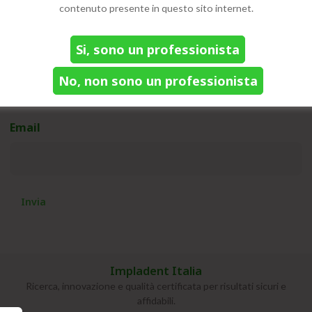
Unisciti alla nostra community e resta aggiornato sulle
contenuto presente in questo sito internet.
novità!
Si, sono un professionista
Nome
(Obbligatorio)
No, non sono un professionista
Email
(Obbligatorio)
Impladent Italia
Ricerca, innovazione e qualità certificata per risultati sicuri e
affidabili.