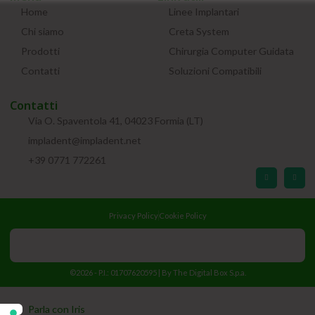
Home
Linee Implantari
Chi siamo
Creta System
Prodotti
Chirurgia Computer Guidata
Contatti
Soluzioni Compatibili
Contatti
Via O. Spaventola 41, 04023 Formia (LT)
impladent@impladent.net
+39 0771 772261
Privacy Policy
Cookie Policy
©2026 - P.I.: 01707620595 | By
The Digital Box S.p.a.
Parla con Iris