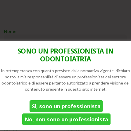
Unisciti alla nostra community e resta aggiornato sulle
novità!
Nome
(Obbligatorio)
SONO UN PROFESSIONISTA IN
Email
(Obbligatorio)
ODONTOIATRIA
In ottemperanza con quanto previsto dalla normativa vigente, dichiaro
sotto la mia responsabilità di essere un professionista del settore
odontoiatrico e di essere pertanto autorizzato a prendere visione del
contenuto presente in questo sito internet.
Impladent Italia
Si, sono un professionista
Ricerca, innovazione e qualità certificata per risultati sicuri e
affidabili.
No, non sono un professionista
Menu
Link utili