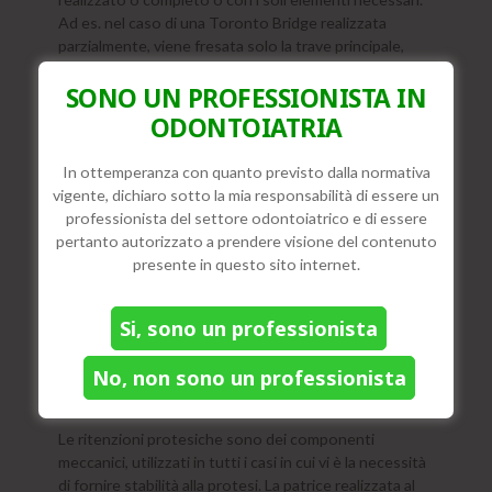
Ad es. nel caso di una Toronto Bridge realizzata
parzialmente, viene fresata solo la trave principale,
omettendo le ritenzioni, che verranno poi realizzate
SONO UN PROFESSIONISTA IN
nella struttura definitiva in Titanio o Cromocobalto.
ODONTOIATRIA
In ottemperanza con quanto previsto dalla normativa
vigente, dichiaro sotto la mia responsabilità di essere un
professionista del settore odontoiatrico e di essere
pertanto autorizzato a prendere visione del contenuto
Ritenzioni protesiche
presente in questo sito internet.
Materiale: TITANIO biomedicale / CROMOCOBALTO
biomedicale
Si, sono un professionista
No, non sono un professionista
Le ritenzioni protesiche sono dei componenti
meccanici, utilizzati in tutti i casi in cui vi è la necessità
di fornire stabilità alla protesi. La patrice realizzata al