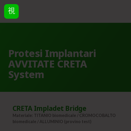
Protesi Implantari
AVVITATE CRETA
System
CRETA Impladet Bridge
Materiale: TITANIO biomedicale / CROMOCOBALTO
biomedicale / ALLUMINIO (provino test)