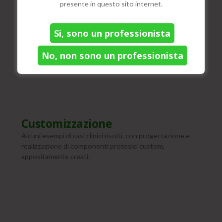
presente in questo sito internet.
direttamente tramite invio del file digitale.
Pertanto sono disponibili le nostre
librerie implantari
, con
i relativi marker di scansione.
Si, sono un professionista
Per l’installazione delle nostre librerie impantari, si prega
di contattare l’ufficio tecnico per fissare un
No, non sono un professionista
appuntamento ed installare via remoto la libreria.
Customizzazione
Alcuni esempi di casi clinici risolti, con progettazione e
realizzazione di componenti protesici custom,
appositamente creati.