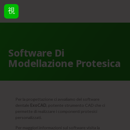
Software Di
Modellazione Protesica
Per la progettazione ci avvaliamo del software
dentale
ExoCAD
, potente strumento CAD che ci
permette di realizzare i componenti protesici
personalizzati.
Per maggiori informazioni sul software visita la