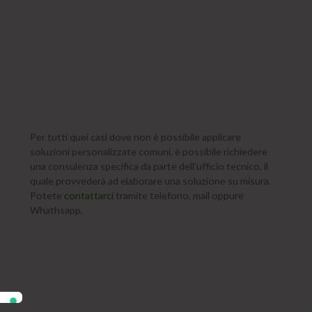
Per tutti quei casi dove non è possibile applicare
soluzioni personalizzate comuni, è possibile richiedere
una consulenza specifica da parte dell’ufficio tecnico, il
quale provvederà ad elaborare una soluzione su misura.
Potete
contattarci
tramite telefono, mail oppure
Whathsapp.
Iscriviti alla newsletter
Unisciti alla nostra community e resta aggiornato sulle
novità!