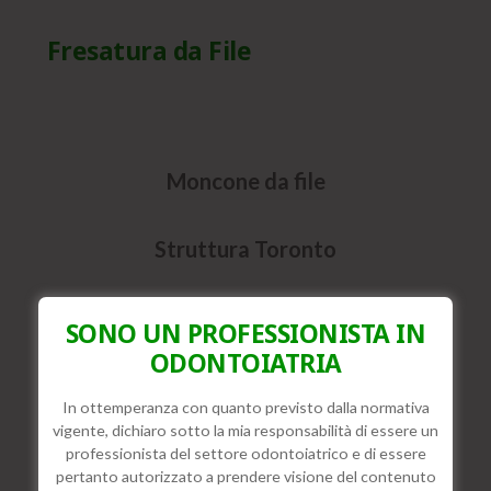
Fresatura da File
Moncone da file
Struttura Toronto
Ponte da incollaggio
SONO UN PROFESSIONISTA IN
ODONTOIATRIA
In ottemperanza con quanto previsto dalla normativa
vigente, dichiaro sotto la mia responsabilità di essere un
professionista del settore odontoiatrico e di essere
Per i clienti che hanno acquistato il software di
pertanto autorizzato a prendere visione del contenuto
progettazione ExoCAD, è possibile lavorare