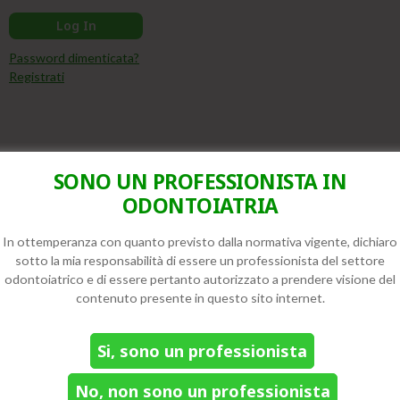
Password dimenticata?
Registrati
Iscriviti alla newsletter
SONO UN PROFESSIONISTA IN
Unisciti alla nostra community e resta aggiornato sulle
novità!
ODONTOIATRIA
In ottemperanza con quanto previsto dalla normativa vigente, dichiaro
Nome
(Obbligatorio)
sotto la mia responsabilità di essere un professionista del settore
odontoiatrico e di essere pertanto autorizzato a prendere visione del
contenuto presente in questo sito internet.
Email
(Obbligatorio)
Si, sono un professionista
No, non sono un professionista