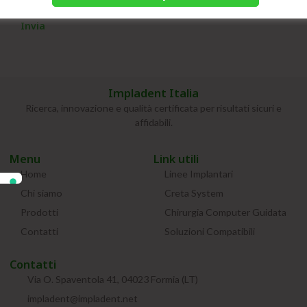
Impladent Italia
Ricerca, innovazione e qualità certificata per risultati sicuri e
affidabili.
Menu
Link utili
Home
Linee Implantari
Chi siamo
Creta System
Prodotti
Chirurgia Computer Guidata
Contatti
Soluzioni Compatibili
Contatti
Via O. Spaventola 41, 04023 Formia (LT)
impladent@impladent.net